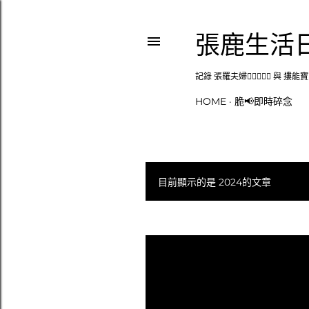
張鹿生活
記錄 張羅夫婦👩🏻‍❤️‍👨🏻 與 
HOME
脆📢即時碎念
目前顯示的是 2024的文章
發
表
文
章