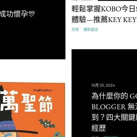
輕鬆掌握KOBO今日
成功懷孕🎊
體驗—推薦KEY K
分享
張貼留言
10月 25, 2024
為什麼你的 G
BLOGGER
到？四大關鍵
經歷