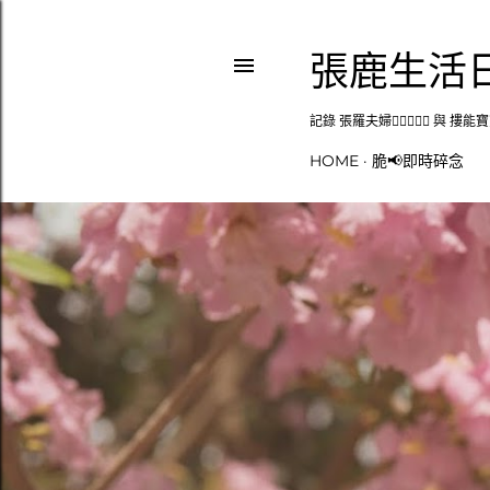
張鹿生活
記錄 張羅夫婦👩🏻‍❤️‍👨🏻 與 
HOME
脆📢即時碎念