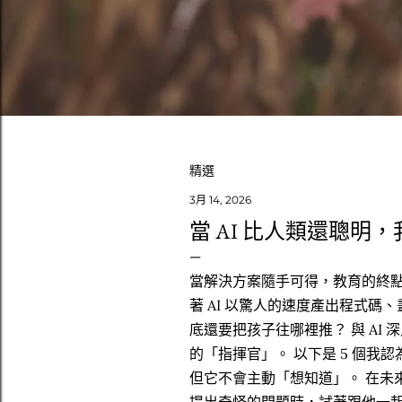
精選
發
3月 14, 2026
當 AI 比人類還聰明
表
文
當解決方案隨手可得，教育的終點
著 AI 以驚人的速度產出程式碼
章
底還要把孩子往哪裡推？ 與 A
的「指揮官」。 以下是 5 個我
但它不會主動「想知道」。 在未