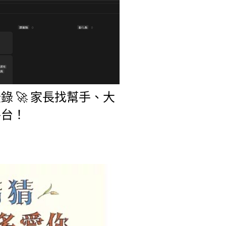
 🚀 家長找幫手、大
平台！