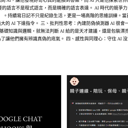
 AI，讓他發現好奇心真的能換到答案，而 AI 只是他探索世
要的語言不是程式語言，而是精確的語言表達。 AI 時代的競爭
pt）。持續寫日記不只是紀錄生活，更是一場高階的思維訓練。
的 AI 下達指令。 三、批判性思考：內建防偽偵測器 AI 很
夠的基礎知識與邏輯，就無法判斷 AI 給的是天才建議，還是包裝
讓他們擁有辨識真偽的底氣。 四、感性與同理心：守住 AI 沒靈
、痛苦或感動。 這就是為什麼我依然堅持陪孩子畫日記、玩音
為「完整的人」的關鍵。美感與共情，是人類在 AI 面前最後的
寫程式，但一定要學會「拆解任務」。 這就是所謂的邏輯思維
直覺，才是科技教育能給孩子最珍貴的禮物。當孩子學會拆解問
 同樣在焦慮中的家長們，別再糾結孩子是否少上了一堂才藝課。
是在培養他身為「人」的強度。 在未來，AI ...
OOGLE CHAT