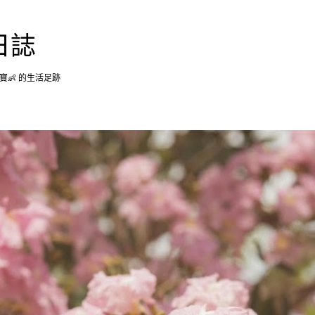
跳到主要內容
日誌
摟能寶寶👶 的生活足跡