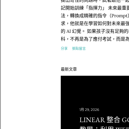
提出奇怪的問題時，試著跟他一起問
記開始訓練「指揮力」 未來最重
法，轉換成精確的指令（Prom
求，他就是在學習如何對未來最強大
的 AI 幻覺。 如果孩子沒有足
科，不再是為了應付考試，而是為了
一幅畫，但它永遠不懂什麼是幽默
分享
張貼留言
率、無法量化的事，才是讓孩子成
問題的直覺 未來的孩子可以不會
最新文章
清晰的小步驟。這種解決問題的
的密碼。 放過自己，也放過孩子
一個奇怪的問題。這些點點滴滴，都
1月 29, 2026
LINEAR 整合 G