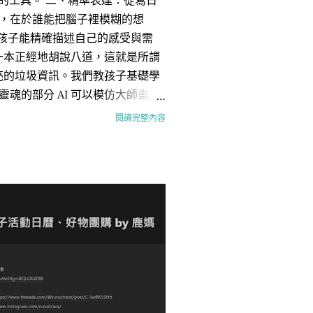
界的工具。 二、精準表達：從寫日
力，在於誰能把腦子裡模糊的想
當孩子能精確描述自己的感受與需
會一本正經地胡說八道，這就是所謂
漂亮的垃圾資訊。我們教孩子基礎學
魂的部分 AI 可以模仿大師畫出
樂、去公園大笑。這些看似沒效
閱讀完整內容
一道防線。 五、邏輯思考：拆解
：把一個龐大混亂的麻煩，拆成五個
題，他就掌握了操控任何複雜系統
 讓他畫張日記、在公園跑跳、問